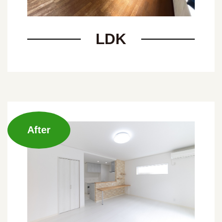
LDK
After